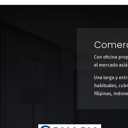
Comerc
Con oficina pro
el mercado asiát
Una larga y est
habituales, cubr
Filipinas, Indon